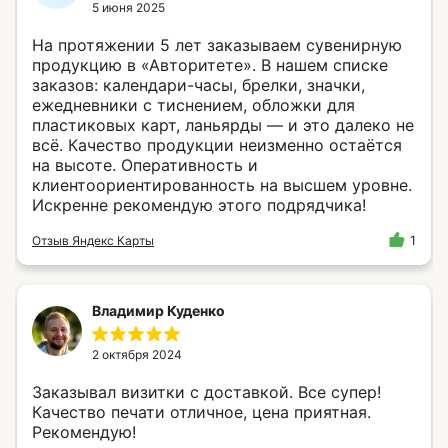
5 июня 2025
обрабатывались, пожалуйста, ограничьте
их использование в своём браузере.
На протяжении 5 лет заказываем сувенирную
продукцию в «Авторитете». В нашем списке
заказов: календари-часы, брелки, значки,
П
о
л
и
т
и
к
а
к
о
н
ф
и
д
е
н
ц
и
а
л
ь
н
о
с
т
и
П
о
л
и
т
и
к
а
к
о
н
ф
и
д
е
н
ц
и
а
л
ь
н
о
с
т
и
ежедневники с тиснением, обложки для
К
а
р
т
а
с
а
й
т
а
пластиковых карт, ланьярды — и это далеко не
К
а
р
т
а
с
а
й
т
а
всё. Качество продукции неизменно остаётся
на высоте. Оперативность и
© 2025 ООО «Флекс-А»
клиентоориентированность на высшем уровне.
Искренне рекомендую этого подрядчика!
Отзыв Яндекс Карты
1
Владимир Куденко
2 октября 2024
Заказывал визитки с доставкой. Все супер!
Качество печати отличное, цена приятная.
Рекомендую!