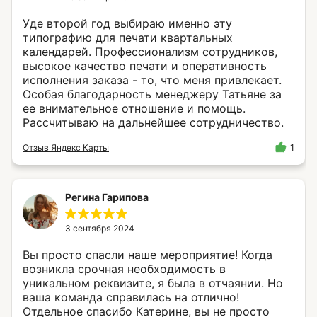
Мы используем файлы «cookie», с целью
персонализации сервисов и повышения
удобства пользования веб-сайтом. «Cookie»
Уде второй год выбираю именно эту
представляют собой небольшие файлы,
типографию для печати квартальных
содержащие информацию о предыдущих
календарей. Профессионализм сотрудников,
посещениях веб-сайта. Если вы не хотите,
чтобы ваши пользовательские данные
высокое качество печати и оперативность
обрабатывались, пожалуйста, ограничьте
исполнения заказа - то, что меня привлекает.
их использование в своём браузере.
Особая благодарность менеджеру Татьяне за
ее внимательное отношение и помощь.
Рассчитываю на дальнейшее сотрудничество.
П
о
л
и
т
и
к
а
к
о
н
ф
и
д
е
н
ц
и
а
л
ь
н
о
с
т
и
П
о
л
и
т
и
к
а
к
о
н
ф
и
д
е
н
ц
и
а
л
ь
н
о
с
т
и
Отзыв Яндекс Карты
1
К
а
р
т
а
с
а
й
т
а
К
а
р
т
а
с
а
й
т
а
© 2025 ООО «Флекс-А»
Регина Гарипова
3 сентября 2024
Вы просто спасли наше мероприятие! Когда
возникла срочная необходимость в
уникальном реквизите, я была в отчаянии. Но
ваша команда справилась на отлично!
Отдельное спасибо Катерине, вы не просто