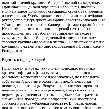
пышной зеленой красавицей с яркой звездой на верхушке.
Оригинальный дизайн украшения из мишуры, цветных
ёлочных шаров дополняют светящиеся огоньки включенной
иллюминации. Чтобы привлечь всеобщий интерес публики
руководство супермаркета «Фабрики Качества» заказали РПК
«Авторитет» изготовление баннера на фасаде торговой точки.
Используя новые технологии цифровой печати, был
профессионально разработан и установлен на входе в
супермаркет большой праздничный баннер с логотипом
торговой группы «Фабрики Качества». На чисто-белом фоне
крупными буквами написано поздравление с Новым годом и
Рождеством.
Радость в сердцах людей
Использование новых технологий позволило не только
красочно оформить фасад супермаркета, воплощая в
реальность маркетинговые идеи заказчика, но и проявить
собственный креатив в оформление яркой подсветки
новогодней красавицы. Вокруг елки было смонтировано
надежное металлическое ограждение, которое по всему
периметру украшено стильными голубыми баннерами со
снежинками, новогодними поздравлениями, логотипом
торгового бренда «Фабрики Качества». В предвкушении
праздника, все ждут веселых народных гуляний, фейерверков,